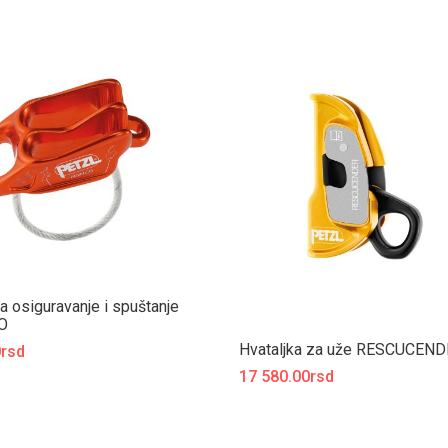
a osiguravanje i spuštanje
O
Hvataljka za uže RESCUCEN
0rsd
17 580.00rsd