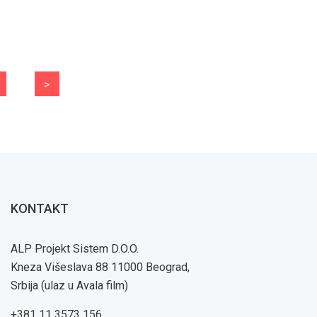
>
KONTAKT
ALP Projekt Sistem D.O.O.
Kneza Višeslava 88 11000 Beograd,
Srbija (ulaz u Avala film)
+381 11 3573 156