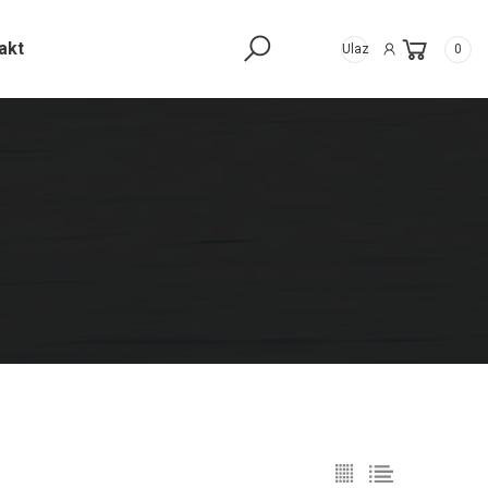
akt
Ulaz
0