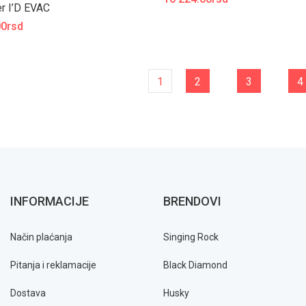
r I’D EVAC
00rsd
1
2
3
4
INFORMACIJE
BRENDOVI
Način plaćanja
Singing Rock
Pitanja i reklamacije
Black Diamond
Dostava
Husky