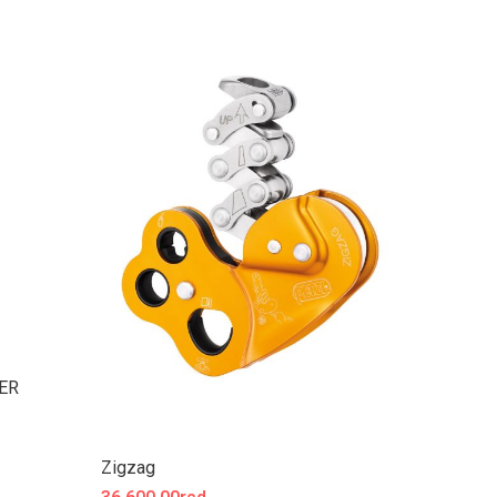
DER
Zigzag