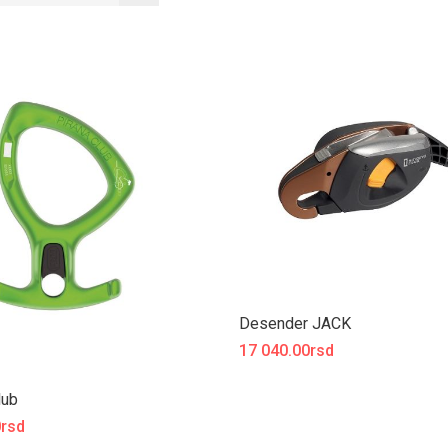
Desender JACK
17 040.00rsd
lub
0rsd