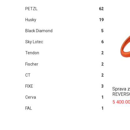
PETZL
62
Husky
19
Black Diamond
5
Sky Lotec
6
Tendon
2
Fischer
2
CT
2
FIXE
3
Sprava z
REVERS
Cerva
1
5 400.0
FAL
1