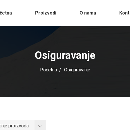
četna
Proizvodi
O nama
Kont
Osiguravanje
Početna
Osiguravanje
ranje proizvoda