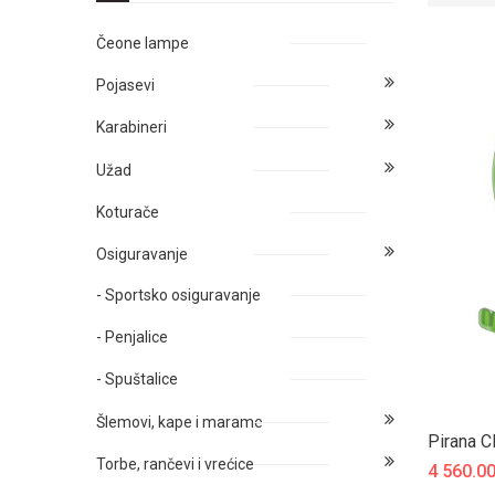
Čeone lampe
Pojasevi
Karabineri
Užad
Koturače
Osiguravanje
- Sportsko osiguravanje
- Penjalice
- Spuštalice
Šlemovi, kape i marame
Pirana C
Torbe, rančevi i vrećice
4 560.0