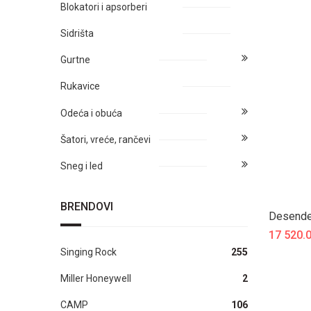
Blokatori i apsorberi
Sidrišta
Gurtne
Rukavice
Odeća i obuća
Šatori, vreće, rančevi
Sneg i led
BRENDOVI
Desend
17 520.
Singing Rock
255
Miller Honeywell
2
CAMP
106