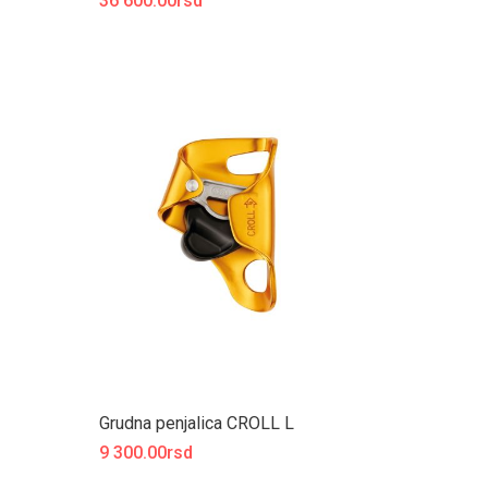
36 600.00rsd
Grudna penjalica CROLL L
9 300.00rsd